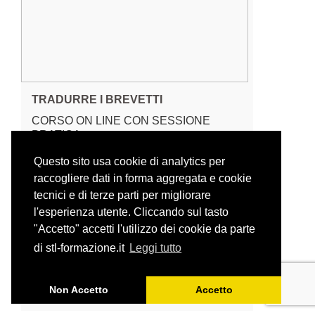
TRADURRE I BREVETTI
CORSO ON LINE CON SESSIONE
PRATICA
A partire dal 20 gennaio
Questo sito usa cookie di analytics per
In questo corso imparerete a riconoscere
raccogliere dati in forma aggregata e cookie
le funzioni e le caratteristiche dei brevetti
tecnici e di terze parti per migliorare
(con un focus sui brevetti scientifici,
l'esperienza utente. Cliccando sul tasto
medici e chimici) e a tradurli senza farvi
"Accetto" accetti l'utilizzo dei cookie da parte
spaventare da espressioni e termini
all’apparenza astrusi.
di stl-formazione.it
Leggi tutto
Il corso prevede un parte teorica e
un’esercitazione.
Non Accetto
Accetto