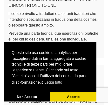
E INCONTRI ONE TO ONE
Il corso è rivolto a traduttori e aspiranti traduttori che
intendono specializzarsi in traduzione della cosmesi,
o esplorare questo ambito.
Prevede una parte teorica, due esercitazioni pratiche
e, per chi lo desidera, una lezione individuale.
Lingue di lavoro: italiano e inglese.
Questo sito usa cookie di analytics per
raccogliere dati in forma aggregata e cookie
tecnici e di terze parti per migliorare
l'esperienza utente. Cliccando sul tasto
"Accetto" accetti l'utilizzo dei cookie da parte
Le parole contano: come
di stl-formazione.it
Leggi tutto
scrivere e tradurre usando un
linguaggio ampio
Non Accetto
Accetto
CORSO ON DEMAND CON SESSIONI PRATICHE
Registrazione dei webinar tenuti da gennaio ad