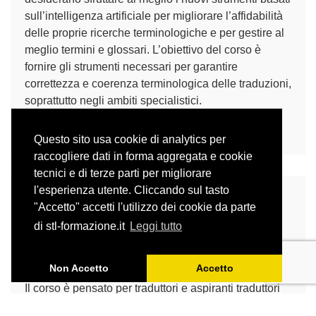
sull’intelligenza artificiale per migliorare l’affidabilità
delle proprie ricerche terminologiche e per gestire al
meglio termini e glossari. L’obiettivo del corso è
fornire gli strumenti necessari per garantire
correttezza e coerenza terminologica delle traduzioni,
soprattutto negli ambiti specialistici.
Lingue di lavoro: inglese e italiano
Questo sito usa cookie di analytics per
raccogliere dati in forma aggregata e cookie
tecnici e di terze parti per migliorare
l'esperienza utente. Cliccando sul tasto
"Accetto" accetti l'utilizzo dei cookie da parte
L’intelligenza artificiale per chi
di stl-formazione.it
Leggi tutto
traduce
CORSO ON DEMAND
Non Accetto
Accetto
Il corso è pensato per traduttori e aspiranti traduttori
che operano in ambiti diversi da quello editoriale, ma