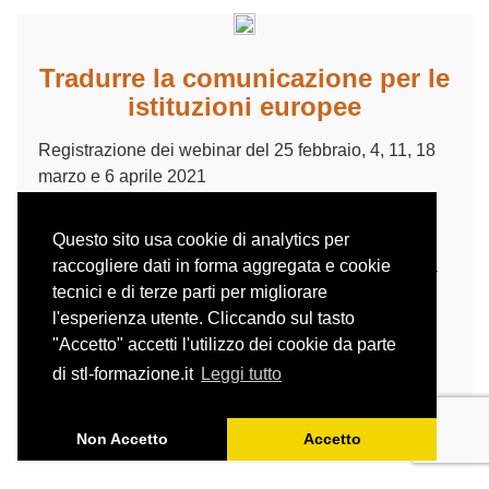
Tradurre la comunicazione per le
istituzioni europee
Registrazione dei webinar del 25 febbraio, 4, 11, 18
marzo e 6 aprile 2021
Il corso illustra i principi della comunicazione
istituzionale per poi affrontarne i vari aspetti in
Questo sito usa cookie di analytics per
contesto traduttivo. Fornisce inoltre una panoramica
raccogliere dati in forma aggregata e cookie
delle competenze trasversali che accomunano
tecnici e di terze parti per migliorare
traduttori e comunicatori delle istituzioni europee e
l'esperienza utente. Cliccando sul tasto
delle relative opportunità lavorative.
"Accetto" accetti l'utilizzo dei cookie da parte
di stl-formazione.it
Leggi tutto
Prevede anche esercitazioni pratiche.
Lingue di lavoro: inglese-italiano
Non Accetto
Accetto