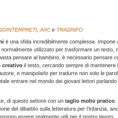
SOINTERPRETI
,
AIIC
e
TRADINFO
ini
è una sfida incredibilmente complessa. Impone 
o normalmente utilizzato per trasformare un testo, 
 basta pensare
al
bambino, è necessario pensare
c
 creativo
il testo, cercando sempre di mantenere 
l’autore, e manipolarlo per tradurre non solo le par
ale entrare nel mondo dei giovani lettori parlando
itte, di questo settore con un
taglio molto pratico
.
eorie del dibattito sulla letteratura per l’infanzia, an
ossono essere realmente utili per il nostro lavoro.