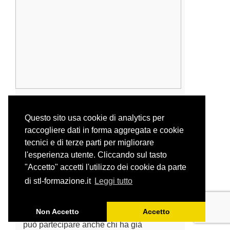
LA TRADUZIONE EDITORIALE –
TEORIA, PRATICA, STRUMENTI
Questo sito usa cookie di analytics per
PERCORSO ON DEMAND DI ALTA
raccogliere dati in forma aggregata e cookie
FORMAZIONE PER ASPIRANTI
tecnici e di terze parti per migliorare
TRADUTTORI EDITORIALI.
l'esperienza utente. Cliccando sul tasto
La masterclass è rivolta a studenti,
"Accetto" accetti l'utilizzo dei cookie da parte
neolaureati, traduttori alle prime armi e
di stl-formazione.it
Leggi tutto
traduttori già operanti in altri settori, che
intendono esplorare questo ambito.
Non Accetto
Accetto
Trattandosi di un percorso molto pratico,
può partecipare anche chi ha già