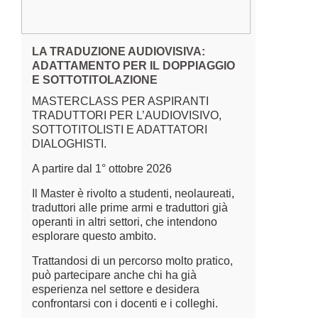
LA TRADUZIONE AUDIOVISIVA:
TERMINO
ADATTAMENTO PER IL DOPPIAGGIO
ARTIFIC
E SOTTOTITOLAZIONE
CORSO O
MASTERCLASS PER ASPIRANTI
PRATICH
TRADUTTORI PER L’AUDIOVISIVO,
e
Il corso è 
SOTTOTITOLISTI E ADATTATORI
i
traduttori
DIALOGHISTI.
meglio i n
A partire dal 1° ottobre 2026
sull’intell
l’affidabil
Il Master è rivolto a studenti, neolaureati,
terminolog
traduttori alle prime armi e traduttori già
termini e g
operanti in altri settori, che intendono
fornire gl
esplorare questo ambito.
garantire 
terminolog
Trattandosi di un percorso molto pratico,
negli ambit
può partecipare anche chi ha già
esperienza nel settore e desidera
Lingue di 
confrontarsi con i docenti e i colleghi.