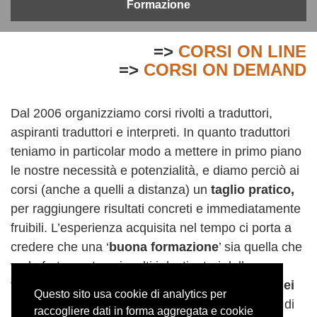
Formazione
=>
CORSI ON LINE
=>
CORSI ON DEMAND
Dal 2006 organizziamo corsi rivolti a traduttori,
aspiranti traduttori e interpreti. In quanto traduttori
teniamo in particolar modo a mettere in primo piano
le nostre necessità e potenzialità, e diamo perciò ai
corsi (anche a quelli a distanza) un
taglio pratico,
per raggiungere risultati concreti e immediatamente
fruibili. L’esperienza acquisita nel tempo ci porta a
credere che una ‘
buona formazione
’ sia quella che
vede fortemente coinvolti i destinatari della
formazione stessa. Per questo motivo l’
analisi dei
Questo sito usa cookie di analytics per
bisogni
rappresenta per noi il momento cardine di
raccogliere dati in forma aggregata e cookie