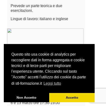
Prevede un parte teorica e due
esercitazioni.
Lingue di lavoro: italiano e inglese
Questo sito usa cookie di analytics per
raccogliere dati in forma aggregata e cookie
tecnici e di terze parti per migliorare
l'esperienza utente. Cliccando sul tasto
"Accetto" accetti l'utilizzo dei cookie da parte
di stl-formazione.it
Leggi tutto
LA TRADUZIONE ASSEVERATA |
TUTTO QUELLO CHE C’È DA SAPERE
Non Accetto
Accetto
CORSO ON LINE
6 e 13 marzo ore 17.30-19.00