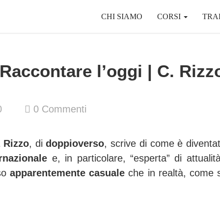
CHI SIAMO
CORSI
TRA
Raccontare l’oggi | C. Rizz
0
0
Commenti
 Rizzo
, di
doppioverso
, scrive di come è diventa
ernazionale
e, in particolare, “esperta” di attualit
rso
apparentemente casuale
che in realtà, come 