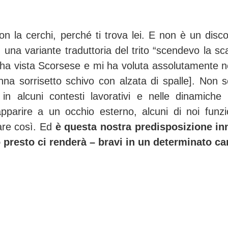
on la cerchi, perché ti trova lei. E non è un disco
una variante traduttoria del trito “scendevo la sca
 ha vista Scorsese e mi ha voluta assolutamente n
nna sorrisetto schivo con alzata di spalle]. Non s
n alcuni contesti lavorativi e nelle dinamiche 
apparire a un occhio esterno, alcuni di noi funz
are così. Ed
è questa nostra predisposizione in
o presto ci renderà – bravi in un determinato c