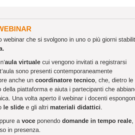
 WEBINAR
webinar che si svolgono in uno o più giorni stabiliti
va.
n’
aula virtuale
cui vengono invitati a registrarsi
uest’aula sono presenti contemporaneamente
pre anche un
coordinatore tecnico
, che, dietro le
 della piattaforma e aiuta i partecipanti che abbia
ica. Una volta aperto il webinar i docenti espongo
mo
le slide
e gli altri
materiali didattici
.
ppure a
voce
ponendo
domande in tempo reale
,
so in presenza.