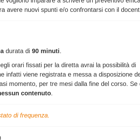
e vogliono imparare a scrivere un preventivo effic
a avere nuovi spunti e/o confrontarsi con il docent
na
durata di
90 minuti
.
i orari fissati per la diretta avrai la possibilità di
ne infatti viene registrata e messa a disposizione de
iasi momento, per tre mesi dalla fine del corso. Se 
nessun contenuto
.
stato di frequenza.
m