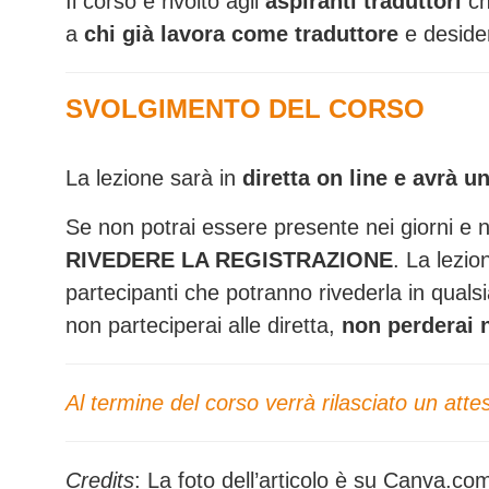
Il corso è rivolto agli
aspiranti traduttori
ch
a
chi già lavora come traduttore
e desider
SVOLGIMENTO DEL CORSO
La lezione sarà in
diretta on line
e avrà u
Se non potrai essere presente nei giorni e negl
RIVEDERE LA REGISTRAZIONE
. La lezio
partecipanti che potranno rivederla in quals
non parteciperai alle diretta,
non perderai 
Al termine del corso verrà rilasciato un atte
Credits
: La foto dell’articolo è su Canva.co