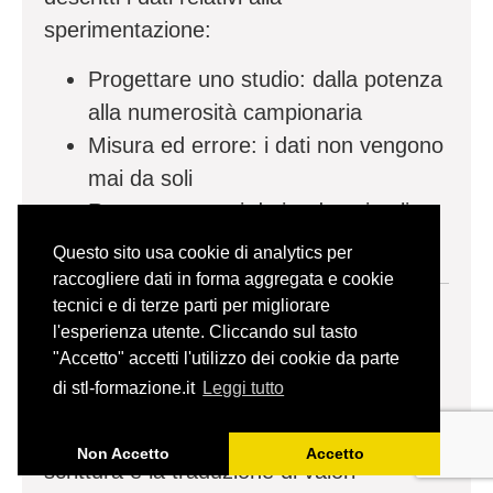
sperimentazione:
Progettare uno studio: dalla potenza
alla numerosità campionaria
Misura ed errore: i dati non vengono
mai da soli
Rappresentare i dati e descriverli:
oltre la media
Questo sito usa cookie di analytics per
raccogliere dati in forma aggregata e cookie
tecnici e di terze parti per migliorare
MATERIALI DIDATTICI AGGIUNTIVI
l'esperienza utente. Cliccando sul tasto
"Accetto" accetti l'utilizzo dei cookie da parte
A corredo di questa lezione i partecipanti
di stl-formazione.it
Leggi tutto
riceveranno una registrazione
riepilogativa degli standard per la
Non Accetto
Accetto
scrittura e la traduzione di valori