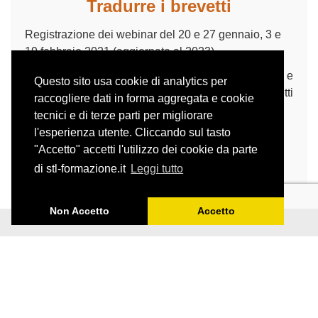
Tradurre i brevetti
Registrazione dei webinar del 20 e 27 gennaio, 3 e
19 febbraio 2021 (aggiornato al 2023)
In questo corso imparerete a riconoscere le funzioni e
Questo sito usa cookie di analytics per
le caratteristiche dei brevetti (con un focus sui brevetti
raccogliere dati in forma aggregata e cookie
scientifici, medici e chimici) e a tradurli senza farvi
tecnici e di terze parti per migliorare
spaventare da espressioni e termini all’apparenza
l'esperienza utente. Cliccando sul tasto
astrusi.
"Accetto" accetti l'utilizzo dei cookie da parte
Il corso prevede un parte teorica e un’esercitazione.
di stl-formazione.it
Leggi tutto
Non Accetto
Accetto