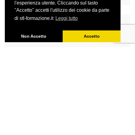
l'esperienza utente. Cliccando sul tasto
"Accetto" accetti l'utilizzo dei cookie da parte
di stl-formazione.it
Leggi tutto
TRADUZIONE GIURIDICA
Non Accetto
Accetto
DIVENTARE TRADUTTORI
TRADUZIONE DI MODA E
LUSSO