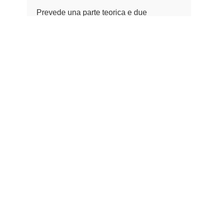
Prevede una parte teorica e due
esercitazioni.
Chi siamo
Corsi
Contatti