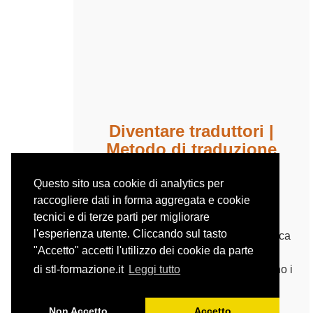
Diventare traduttori |
Metodo di traduzione
tecnica
Questo sito usa cookie di analytics per
CORSO ON DEMAND
raccogliere dati in forma aggregata e cookie
Registrazione dell’8 settembre 2022
tecnici e di terze parti per migliorare
l'esperienza utente. Cliccando sul tasto
Questo webinar fornisce una panoramica
"Accetto" accetti l'utilizzo dei cookie da parte
della traduzione tecnica e delle
caratteristiche di fondo che accomunano i
di stl-formazione.it
Leggi tutto
testi del settore.
Illustra anche i principali tipi di testo tra
Non Accetto
Accetto