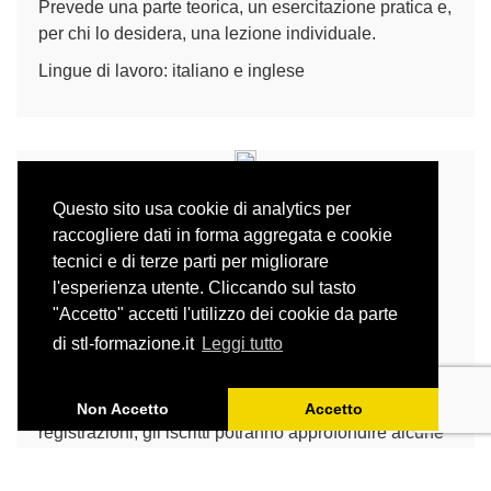
Prevede una parte teorica, un esercitazione pratica e,
per chi lo desidera, una lezione individuale.
Lingue di lavoro: italiano e inglese
Questo sito usa cookie di analytics per
Tradurre la moda e il lusso |
raccogliere dati in forma aggregata e cookie
Laboratori inglese-italiano
tecnici e di terze parti per migliorare
(lusso)
l'esperienza utente. Cliccando sul tasto
"Accetto" accetti l'utilizzo dei cookie da parte
LABORATORI ON DEMAND
Registrazioni del 21 e 28 febbraio 2023
di stl-formazione.it
Leggi tutto
Con questi laboratori, la cui diretta si è svolta a
febbraio 2023 e di cui ora mettiamo a disposizione le
Non Accetto
Accetto
registrazioni, gli iscritti potranno approfondire alcune
specificità della traduzione tecnica e creativa nel
settore del lusso.