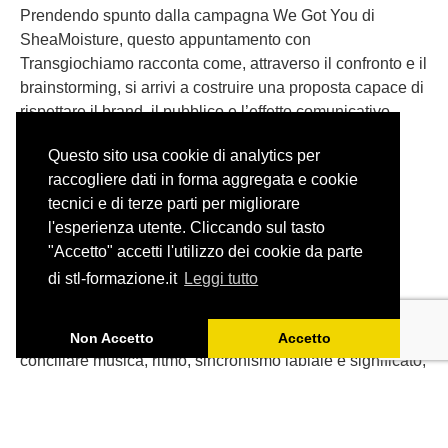
Prendendo spunto dalla campagna We Got You di
SheaMoisture, questo appuntamento con
Transgiochiamo racconta come, attraverso il confronto e il
brainstorming, si arrivi a costruire una proposta capace di
rispettare il brand, il pubblico e l’effetto comunicativo
dell’originale.
Questo sito usa cookie di analytics per
raccogliere dati in forma aggregata e cookie
tecnici e di terze parti per migliorare
l'esperienza utente. Cliccando sul tasto
"Accetto" accetti l'utilizzo dei cookie da parte
Adattare una canzone: il caso
di stl-formazione.it
Leggi tutto
degli Aristogatti
Tradurre una canzone per il doppiaggio significa
Non Accetto
Accetto
conciliare musica, ritmo, sincronismo labiale e significato,
senza perdere lo spirito dell’originale.
Partendo da ‘Tutti quanti voglion fare jazz’ de Gli
Aristogatti, ripercorriamo gli spunti emersi durante l’ultimo