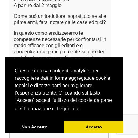
A partire dal 2 maggio
Come può un traduttore, soprattutto se alle
prime armi, farsi notare dalle case editrici?
In questo corso analizzeremo le
competenze necessarie per confrontarsi in
modo efficace con gli editori e ci
concentreremo principalmente su uno dei
nodi fondamentali per chi lavora da libero
professionista: il primo approccio.
Questo sito usa cookie di analytics per
Il corso include una sessione pratica e,
raccogliere dati in forma aggregata e cookie
per chi vuole, una valutazione individuale
tecnici e di terze parti per migliorare
in un incontro one to one con il docente.
l'esperienza utente. Cliccando sul tasto
"Accetto" accetti l'utilizzo dei cookie da parte
di stl-formazione.it
Leggi tutto
Non Accetto
Accetto