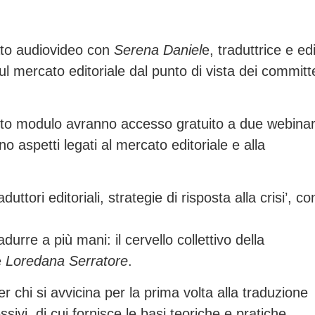
ato audiovideo con
Serena Daniel
e, traduttrice e edi
l mercato editoriale dal punto di vista dei committe
questo modulo avranno accesso gratuito a due webina
aspetti legati al mercato editoriale e alla
uttori editoriali, strategie di risposta alla crisi’, co
durre a più mani: il cervello collettivo della
e
Loredana Serratore
.
 chi si avvicina per la prima volta alla traduzione
ivi, di cui fornisce le basi teoriche e pratiche.