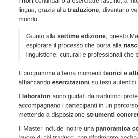
i
libri
continuano a esercitare fascino, a int
lingua, grazie alla
traduzione
, diventano ver
mondo.
Giunto alla
settima edizione
, questo Ma
esplorare il processo che porta alla
nasci
linguistiche, culturali e professionali che
Il programma alterna momenti
teorici
e
att
affiancando
esercitazioni
su testi autentici 
I
laboratori
sono guidati da traduttrici prof
accompagnano i partecipanti in un percorso
mettendo a disposizione
strumenti concret
Il Master include inoltre una
panoramica co
lavoro di chi traduce, con riferimento anc