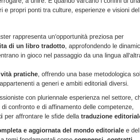
errogare, a unire. E quando varcano i confini di un
i e propri ponti tra culture, esperienze e visioni del
ster rappresenta un’opportunità preziosa per
ta di un libro tradotto
, approfondendo le dinami
 entrano in gioco nel passaggio da una lingua all’altr
ività pratiche
, offrendo una base metodologica sol
appartenenti a generi e ambiti editoriali diversi.
essioniste con pluriennale esperienza nel settore, c
 di confronto e di affinamento delle competenze,
i
per affrontare le sfide della
traduzione editorial
mpleta e aggiornata del mondo editoriale
e del
he a temi fondamentali come
compensi, contratti,