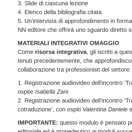
3. Slide di ciascuna lezione
4. Elenco della bibliografia citata
5. Un’intervista di approfondimento in form
NN editore che offrirà uno sguardo diretto su
MATERIALI INTEGRATIVI OMAGGIO
Come
risorsa integrativa
, gli iscritti a 
tenuti precedentemente, che approfondiscono 
collaborazione tra professionisti del settore:
1. Registrazione audiovideo dell’incontro ‘Trad
ospite
Isabella Zani
2. Registrazione audiovideo dell’incontro ‘Tra
cotraduzione’, con ospiti
Valentina Daniele
IMPORTANTE:
questo modulo è pensato per
editoriale ed è propedeutico ai moduli success