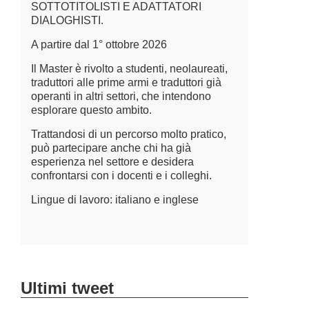
e
Il corso è 
SOTTOTITOLISTI E ADATTATORI
i
traduttori
DIALOGHISTI.
meglio i n
A partire dal 1° ottobre 2026
sull’intell
l’affidabil
Il Master è rivolto a studenti, neolaureati,
terminolog
traduttori alle prime armi e traduttori già
termini e g
operanti in altri settori, che intendono
fornire gl
esplorare questo ambito.
garantire 
terminolog
Trattandosi di un percorso molto pratico,
negli ambit
può partecipare anche chi ha già
esperienza nel settore e desidera
Lingue di 
confrontarsi con i docenti e i colleghi.
Lingue di lavoro: italiano e inglese
Ultimi tweet