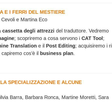
 E I FERRI DEL MESTIERE
o Cevoli e Martina Eco
a
cassetta degli attrezzi
del traduttore. Vedremo
magine
; scopriremo a cosa servono i
CAT Tool
;
ine Translation
e il
Post Editing
; acquisiremo i ri
 capiremo cos’è il
business plan
.
LLA SPECIALIZZAZIONE E ALCUNE
Silvia Barra, Barbara Ronca, Martine Moretti, Sara