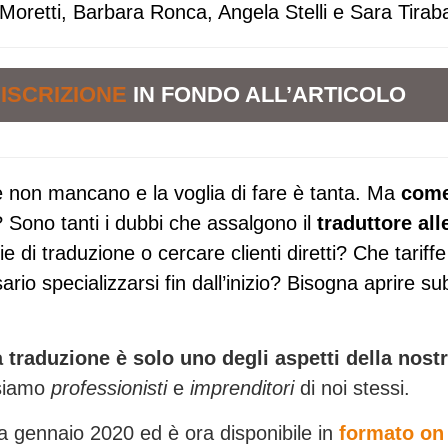
Moretti, Barbara Ronca, Angela Stelli e Sara Tiraba
 ISCRIZIONE
IN FONDO ALL’ARTICOLO
ere non mancano e la voglia di fare è tanta.
Ma
com
?
Sono tanti i dubbi che assalgono il
traduttore all
e di traduzione o cercare clienti diretti? Che tariffe
o specializzarsi fin dall’inizio? Bisogna aprire sub
a traduzione è solo uno degli aspetti della nost
 siamo
professionisti
e
imprenditori
di noi stessi.
 a gennaio 2020 ed è ora disponibile in
formato on