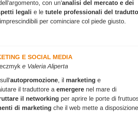
dell’argomento, con un’
analisi del mercato e dei
petti legali
e le
tutele professionali del tradutt
imprescindibili per cominciare col piede giusto.
ETING E SOCIAL MEDIA
 Jeczmyk
e Valeria Aliperta
ull’
autopromozione
, il
marketing
e
 aiutare il traduttore a
emergere
nel mare di
ruttare il
networking
per aprire le porte di fruttuo
menti
di marketing
che il web mette a disposizion