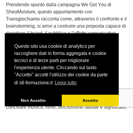
Prendendo spunto dalla campagna We Got You di
SheaMoisture, questo appuntamento con
Transgiochiamo racconta come, attraverso il confronto e il
brainstorming, si arrivi a costruire una proposta capace di
rispettare il brand, il pubblico e l’effetto comunicativo
dell’originale.
Questo sito usa cookie di analytics per
raccogliere dati in forma aggregata e cookie
tecnici e di terze parti per migliorare
l'esperienza utente. Cliccando sul tasto
"Accetto" accetti l'utilizzo dei cookie da parte
Adattare una canzone: il caso
di stl-formazione.it
Leggi tutto
degli Aristogatti
Tradurre una canzone per il doppiaggio significa
Non Accetto
Accetto
conciliare musica, ritmo, sincronismo labiale e significato,
senza perdere lo spirito dell’originale.
Partendo da ‘Tutti quanti voglion fare jazz’ de Gli
Aristogatti, ripercorriamo gli spunti emersi durante l’ultimo