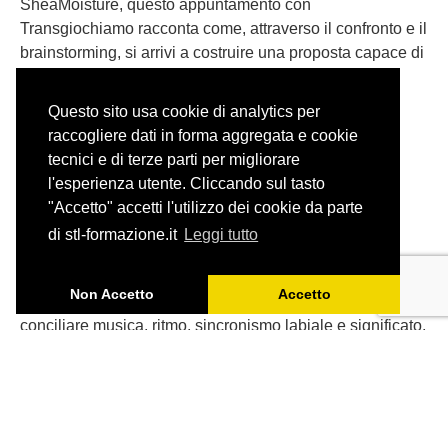
SheaMoisture, questo appuntamento con
Transgiochiamo racconta come, attraverso il confronto e il
brainstorming, si arrivi a costruire una proposta capace di
rispettare il brand, il pubblico e l’effetto comunicativo
dell’originale.
Questo sito usa cookie di analytics per
raccogliere dati in forma aggregata e cookie
tecnici e di terze parti per migliorare
l'esperienza utente. Cliccando sul tasto
"Accetto" accetti l'utilizzo dei cookie da parte
Adattare una canzone: il caso
di stl-formazione.it
Leggi tutto
degli Aristogatti
Non Accetto
Accetto
Tradurre una canzone per il doppiaggio significa
conciliare musica, ritmo, sincronismo labiale e significato,
senza perdere lo spirito dell’originale.
Partendo da ‘Tutti quanti voglion fare jazz’ de Gli
Aristogatti, ripercorriamo gli spunti emersi durante l’ultimo
appuntamento di Ciak! Si traduce, dedicato a uno degli