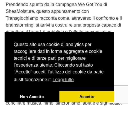
Prendendo spunto dalla campagna We Got You di
SheaMoisture, questo appuntamento con
Transgiochiamo racconta come, attraverso il confronto e il
brainstorming, si arrivi a costruire una proposta capace di
rispettare il brand, il pubblico e l’effetto comunicativo
dell’originale.
Questo sito usa cookie di analytics per
raccogliere dati in forma aggregata e cookie
tecnici e di terze parti per migliorare
l'esperienza utente. Cliccando sul tasto
"Accetto" accetti l'utilizzo dei cookie da parte
Adattare una canzone: il caso
di stl-formazione.it
Leggi tutto
degli Aristogatti
Tradurre una canzone per il doppiaggio significa
Non Accetto
Accetto
conciliare musica, ritmo, sincronismo labiale e significato,
senza perdere lo spirito dell’originale.
Partendo da ‘Tutti quanti voglion fare jazz’ de Gli
Aristogatti, ripercorriamo gli spunti emersi durante l’ultimo