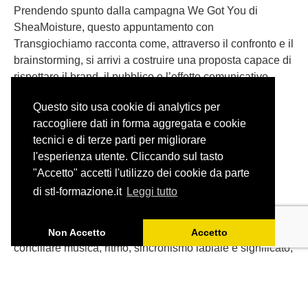
Prendendo spunto dalla campagna We Got You di
SheaMoisture, questo appuntamento con
Transgiochiamo racconta come, attraverso il confronto e il
brainstorming, si arrivi a costruire una proposta capace di
rispettare il brand, il pubblico e l’effetto comunicativo
dell’originale.
Questo sito usa cookie di analytics per
raccogliere dati in forma aggregata e cookie
tecnici e di terze parti per migliorare
l'esperienza utente. Cliccando sul tasto
"Accetto" accetti l'utilizzo dei cookie da parte
Adattare una canzone: il caso
di stl-formazione.it
Leggi tutto
degli Aristogatti
Tradurre una canzone per il doppiaggio significa
Non Accetto
Accetto
conciliare musica, ritmo, sincronismo labiale e significato,
senza perdere lo spirito dell’originale.
Partendo da ‘Tutti quanti voglion fare jazz’ de Gli
Aristogatti, ripercorriamo gli spunti emersi durante l’ultimo