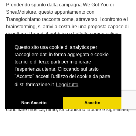
Prendendo spunto dalla campagna We Got You di
SheaMoisture, questo appuntamento con
Transgiochiamo racconta come, attraverso il confronto e il
brainstorming, si arrivi a costruire una proposta capace di
rispettare il brand, il pubblico e l’effetto comunicativo
dell’originale.
Questo sito usa cookie di analytics per
raccogliere dati in forma aggregata e cookie
tecnici e di terze parti per migliorare
l'esperienza utente. Cliccando sul tasto
"Accetto" accetti l'utilizzo dei cookie da parte
Adattare una canzone: il caso
di stl-formazione.it
Leggi tutto
degli Aristogatti
Tradurre una canzone per il doppiaggio significa
Non Accetto
Accetto
conciliare musica, ritmo, sincronismo labiale e significato,
senza perdere lo spirito dell’originale.
Partendo da ‘Tutti quanti voglion fare jazz’ de Gli
Aristogatti, ripercorriamo gli spunti emersi durante l’ultimo