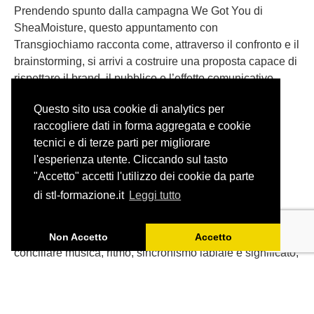
Prendendo spunto dalla campagna We Got You di
SheaMoisture, questo appuntamento con
Transgiochiamo racconta come, attraverso il confronto e il
brainstorming, si arrivi a costruire una proposta capace di
rispettare il brand, il pubblico e l’effetto comunicativo
dell’originale.
Questo sito usa cookie di analytics per
raccogliere dati in forma aggregata e cookie
tecnici e di terze parti per migliorare
l'esperienza utente. Cliccando sul tasto
"Accetto" accetti l'utilizzo dei cookie da parte
Adattare una canzone: il caso
di stl-formazione.it
Leggi tutto
degli Aristogatti
Tradurre una canzone per il doppiaggio significa
Non Accetto
Accetto
conciliare musica, ritmo, sincronismo labiale e significato,
senza perdere lo spirito dell’originale.
Partendo da ‘Tutti quanti voglion fare jazz’ de Gli
Aristogatti, ripercorriamo gli spunti emersi durante l’ultimo