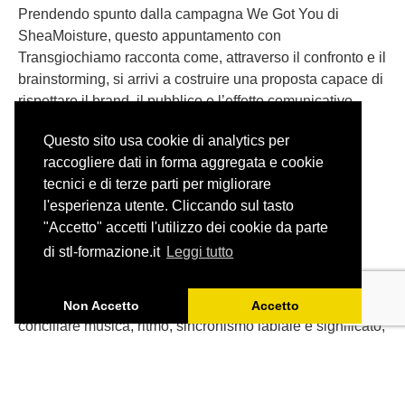
Prendendo spunto dalla campagna We Got You di
SheaMoisture, questo appuntamento con
Transgiochiamo racconta come, attraverso il confronto e il
brainstorming, si arrivi a costruire una proposta capace di
rispettare il brand, il pubblico e l’effetto comunicativo
dell’originale.
Questo sito usa cookie di analytics per
raccogliere dati in forma aggregata e cookie
tecnici e di terze parti per migliorare
l'esperienza utente. Cliccando sul tasto
"Accetto" accetti l'utilizzo dei cookie da parte
Adattare una canzone: il caso
di stl-formazione.it
Leggi tutto
degli Aristogatti
Tradurre una canzone per il doppiaggio significa
Non Accetto
Accetto
conciliare musica, ritmo, sincronismo labiale e significato,
senza perdere lo spirito dell’originale.
Partendo da ‘Tutti quanti voglion fare jazz’ de Gli
Aristogatti, ripercorriamo gli spunti emersi durante l’ultimo