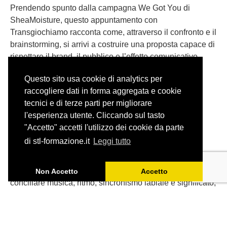
Prendendo spunto dalla campagna We Got You di
SheaMoisture, questo appuntamento con
Transgiochiamo racconta come, attraverso il confronto e il
brainstorming, si arrivi a costruire una proposta capace di
rispettare il brand, il pubblico e l’effetto comunicativo
dell’originale.
Questo sito usa cookie di analytics per
raccogliere dati in forma aggregata e cookie
tecnici e di terze parti per migliorare
l'esperienza utente. Cliccando sul tasto
"Accetto" accetti l'utilizzo dei cookie da parte
Adattare una canzone: il caso
di stl-formazione.it
Leggi tutto
degli Aristogatti
Tradurre una canzone per il doppiaggio significa
Non Accetto
Accetto
conciliare musica, ritmo, sincronismo labiale e significato,
senza perdere lo spirito dell’originale.
Partendo da ‘Tutti quanti voglion fare jazz’ de Gli
Aristogatti, ripercorriamo gli spunti emersi durante l’ultimo