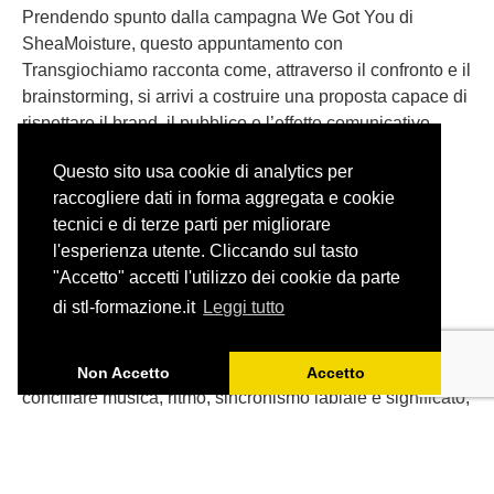
Prendendo spunto dalla campagna We Got You di
SheaMoisture, questo appuntamento con
Transgiochiamo racconta come, attraverso il confronto e il
brainstorming, si arrivi a costruire una proposta capace di
rispettare il brand, il pubblico e l’effetto comunicativo
dell’originale.
Questo sito usa cookie di analytics per
raccogliere dati in forma aggregata e cookie
tecnici e di terze parti per migliorare
l'esperienza utente. Cliccando sul tasto
"Accetto" accetti l'utilizzo dei cookie da parte
Adattare una canzone: il caso
di stl-formazione.it
Leggi tutto
degli Aristogatti
Tradurre una canzone per il doppiaggio significa
Non Accetto
Accetto
conciliare musica, ritmo, sincronismo labiale e significato,
senza perdere lo spirito dell’originale.
Partendo da ‘Tutti quanti voglion fare jazz’ de Gli
Aristogatti, ripercorriamo gli spunti emersi durante l’ultimo