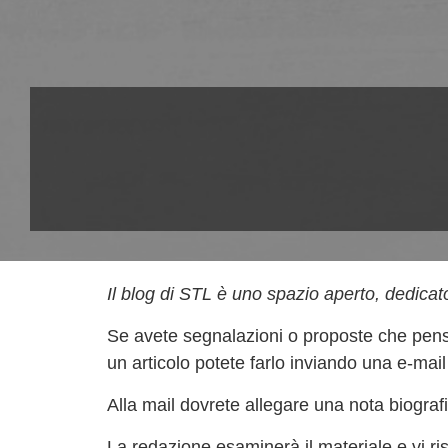
Il blog di STL è uno spazio aperto, dedicat
Se avete segnalazioni o proposte che pensa
un articolo potete farlo inviando una e-mai
Alla mail dovrete allegare una nota biografic
La redazione esaminerà il materiale e vi r