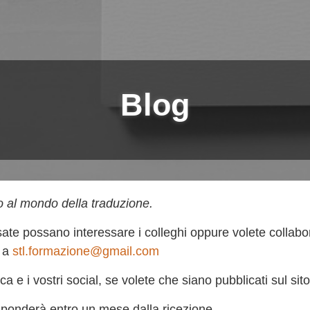
Blog
o al mondo della traduzione.
te possano interessare i colleghi oppure volete collabo
l a
stl.formazione@gmail.com
a e i vostri social, se volete che siano pubblicati sul sito
isponderà entro un mese dalla ricezione.