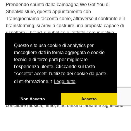
Prendendo spunto dalla campagna We Got You di
SheaMoisture, questo appuntamento con
Transgiochiamo racconta come, attraverso il confronto e il
brainstorming, si arrivi a costruire una proposta capace di
rispettare il brand, il pubblico e l’effetto comunicativo
dell’originale.
Questo sito usa cookie di analytics per
raccogliere dati in forma aggregata e cookie
tecnici e di terze parti per migliorare
l'esperienza utente. Cliccando sul tasto
"Accetto" accetti l'utilizzo dei cookie da parte
Adattare una canzone: il caso
di stl-formazione.it
Leggi tutto
degli Aristogatti
Tradurre una canzone per il doppiaggio significa
Non Accetto
Accetto
conciliare musica, ritmo, sincronismo labiale e significato,
senza perdere lo spirito dell’originale.
Partendo da ‘Tutti quanti voglion fare jazz’ de Gli
Aristogatti, ripercorriamo gli spunti emersi durante l’ultimo