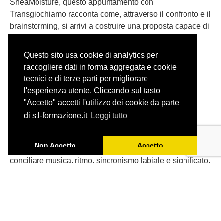
SheaMoisture, questo appuntamento con
Transgiochiamo racconta come, attraverso il confronto e il
brainstorming, si arrivi a costruire una proposta capace di
rispettare il brand, il pubblico e l’effetto comunicativo
dell’originale.
Questo sito usa cookie di analytics per
raccogliere dati in forma aggregata e cookie
tecnici e di terze parti per migliorare
l'esperienza utente. Cliccando sul tasto
"Accetto" accetti l'utilizzo dei cookie da parte
Adattare una canzone: il caso
di stl-formazione.it
Leggi tutto
degli Aristogatti
Non Accetto
Accetto
Tradurre una canzone per il doppiaggio significa
conciliare musica, ritmo, sincronismo labiale e significato,
senza perdere lo spirito dell’originale.
Partendo da ‘Tutti quanti voglion fare jazz’ de Gli
Aristogatti, ripercorriamo gli spunti emersi durante l’ultimo
appuntamento di Ciak! Si traduce, dedicato a uno degli