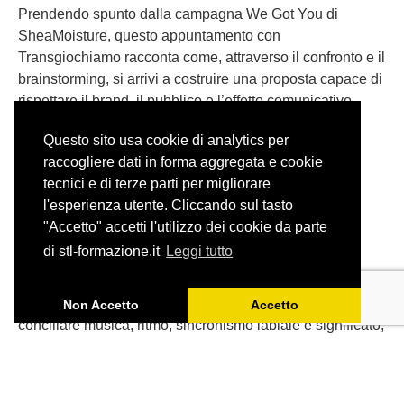
Prendendo spunto dalla campagna We Got You di
SheaMoisture, questo appuntamento con
Transgiochiamo racconta come, attraverso il confronto e il
brainstorming, si arrivi a costruire una proposta capace di
rispettare il brand, il pubblico e l’effetto comunicativo
dell’originale.
Questo sito usa cookie di analytics per
raccogliere dati in forma aggregata e cookie
tecnici e di terze parti per migliorare
l'esperienza utente. Cliccando sul tasto
"Accetto" accetti l'utilizzo dei cookie da parte
Adattare una canzone: il caso
di stl-formazione.it
Leggi tutto
degli Aristogatti
Tradurre una canzone per il doppiaggio significa
Non Accetto
Accetto
conciliare musica, ritmo, sincronismo labiale e significato,
senza perdere lo spirito dell’originale.
Partendo da ‘Tutti quanti voglion fare jazz’ de Gli
Aristogatti, ripercorriamo gli spunti emersi durante l’ultimo