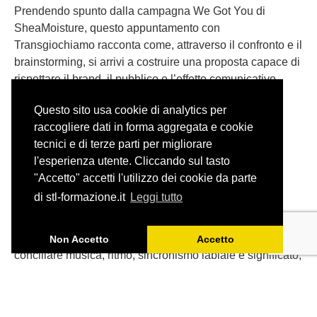
Prendendo spunto dalla campagna We Got You di
SheaMoisture, questo appuntamento con
Transgiochiamo racconta come, attraverso il confronto e il
brainstorming, si arrivi a costruire una proposta capace di
rispettare il brand, il pubblico e l’effetto comunicativo
dell’originale.
Questo sito usa cookie di analytics per
raccogliere dati in forma aggregata e cookie
tecnici e di terze parti per migliorare
l'esperienza utente. Cliccando sul tasto
"Accetto" accetti l'utilizzo dei cookie da parte
Adattare una canzone: il caso
di stl-formazione.it
Leggi tutto
degli Aristogatti
Tradurre una canzone per il doppiaggio significa
Non Accetto
Accetto
conciliare musica, ritmo, sincronismo labiale e significato,
senza perdere lo spirito dell’originale.
Partendo da ‘Tutti quanti voglion fare jazz’ de Gli
Aristogatti, ripercorriamo gli spunti emersi durante l’ultimo