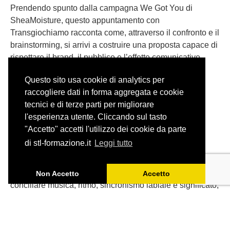
Prendendo spunto dalla campagna We Got You di
SheaMoisture, questo appuntamento con
Transgiochiamo racconta come, attraverso il confronto e il
brainstorming, si arrivi a costruire una proposta capace di
rispettare il brand, il pubblico e l’effetto comunicativo
dell’originale.
Questo sito usa cookie di analytics per
raccogliere dati in forma aggregata e cookie
tecnici e di terze parti per migliorare
l'esperienza utente. Cliccando sul tasto
"Accetto" accetti l'utilizzo dei cookie da parte
Adattare una canzone: il caso
di stl-formazione.it
Leggi tutto
degli Aristogatti
Tradurre una canzone per il doppiaggio significa
Non Accetto
Accetto
conciliare musica, ritmo, sincronismo labiale e significato,
senza perdere lo spirito dell’originale.
Partendo da ‘Tutti quanti voglion fare jazz’ de Gli
Aristogatti, ripercorriamo gli spunti emersi durante l’ultimo