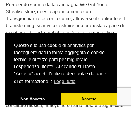
Prendendo spunto dalla campagna We Got You di
SheaMoisture, questo appuntamento con
Transgiochiamo racconta come, attraverso il confronto e il
brainstorming, si arrivi a costruire una proposta capace di
rispettare il brand, il pubblico e l’effetto comunicativo
dell’originale.
Questo sito usa cookie di analytics per
raccogliere dati in forma aggregata e cookie
tecnici e di terze parti per migliorare
l'esperienza utente. Cliccando sul tasto
"Accetto" accetti l'utilizzo dei cookie da parte
Adattare una canzone: il caso
di stl-formazione.it
Leggi tutto
degli Aristogatti
Tradurre una canzone per il doppiaggio significa
Non Accetto
Accetto
conciliare musica, ritmo, sincronismo labiale e significato,
senza perdere lo spirito dell’originale.
Partendo da ‘Tutti quanti voglion fare jazz’ de Gli
Aristogatti, ripercorriamo gli spunti emersi durante l’ultimo