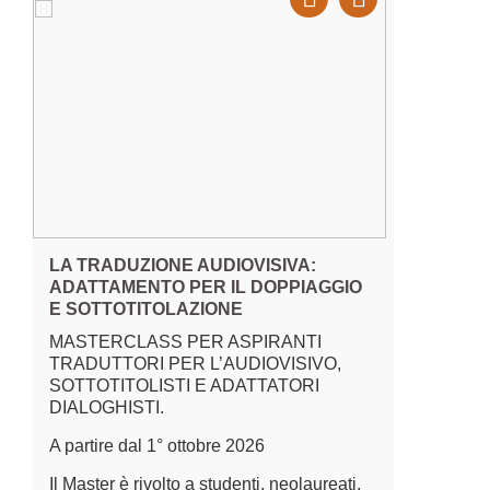
LA TRADUZIONE AUDIOVISIVA:
TERMINO
ADATTAMENTO PER IL DOPPIAGGIO
ARTIFIC
E SOTTOTITOLAZIONE
CORSO O
MASTERCLASS PER ASPIRANTI
PRATICH
TRADUTTORI PER L’AUDIOVISIVO,
e
Il corso è 
SOTTOTITOLISTI E ADATTATORI
i
traduttori
DIALOGHISTI.
meglio i n
A partire dal 1° ottobre 2026
sull’intell
l’affidabil
Il Master è rivolto a studenti, neolaureati,
terminolog