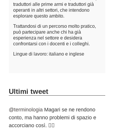
traduttori alle prime armi e traduttori già
termini e g
operanti in altri settori, che intendono
fornire gl
esplorare questo ambito.
garantire 
terminolog
Trattandosi di un percorso molto pratico,
negli ambit
può partecipare anche chi ha già
esperienza nel settore e desidera
Lingue di 
confrontarsi con i docenti e i colleghi.
Lingue di lavoro: italiano e inglese
Ultimi tweet
@terminologia
Magari se ne rendono
conto, ma hanno problemi di spazio e
accorciano così. 🤷‍♀️