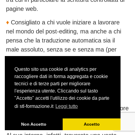
pagine web.
♦️
Consigliato a chi vuole iniziare a lavorare
nel mondo del post-editing, ma anche a chi
pensa che la traduzione automatica sia il
male assoluto, senza se e senza ma (per
provare a cambiare idea!).
Questo sito usa cookie di analytics per
—
raccogliere dati in forma aggregata e cookie
tecnici e di terze parti per migliorare
Dizionario della moda
l'esperienza utente. Cliccando sul tasto
Mariella Lorusso | Zanichelli
"Accetto" accetti l'utilizzo dei cookie da parte
di stl-formazione.it
Leggi tutto
Quello della
traduzione di moda
è un settore
in cui, purtroppo, i libri dedicati scarseggiano.
Non Accetto
Accetto
Questo dizionario è una piacevole eccezione.