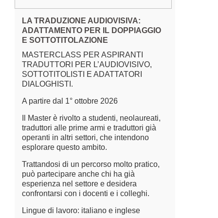
LA TRADUZIONE AUDIOVISIVA:
TERMINO
ADATTAMENTO PER IL DOPPIAGGIO
ARTIFIC
E SOTTOTITOLAZIONE
CORSO O
MASTERCLASS PER ASPIRANTI
PRATICH
TRADUTTORI PER L’AUDIOVISIVO,
e
Il corso è 
SOTTOTITOLISTI E ADATTATORI
i
traduttori
DIALOGHISTI.
meglio i n
A partire dal 1° ottobre 2026
sull’intell
l’affidabil
Il Master è rivolto a studenti, neolaureati,
terminolog
traduttori alle prime armi e traduttori già
termini e g
operanti in altri settori, che intendono
fornire gl
esplorare questo ambito.
garantire 
terminolog
Trattandosi di un percorso molto pratico,
negli ambit
può partecipare anche chi ha già
esperienza nel settore e desidera
Lingue di 
confrontarsi con i docenti e i colleghi.
Lingue di lavoro: italiano e inglese